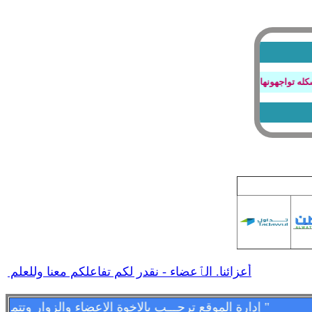
تواجهونها بتصفح المنتدى او عند كتابة الردود أو أي أستفسار
أعزائنا. الٱعضاء - نقدر لكم تفاعلكم معنا وللعلم مش
" إدارة الموقع ترحـــب بالاخوة الاعضاء والزوار وتتمنى لهم قضـــاء اسعد الاوقات وامتعها فى الموقع وتسعد بمشاركاتهم وتواجدهم فى كل لحظه - وأهـــــلا وســـهلا بالجمـــــيع "