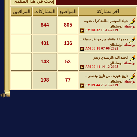
إبحث في هذا المنتدى
آخر مشاركة
المواضيع
المشاركات
المراقبين
شيلة الموسم | طلعة كرا ، هدو...
844
805
بواسطة
ابوسلطان
08:32 PM
19-12-2019
مجموعة منتقاه من خواطر جميلة...
401
136
بواسطة
ابوسلطان
08:18 AM
07-06-2022
ابحمد الله يالرشيدي وبعتز
143
53
بواسطة
ابوسلطان
09:41 AM
14-12-2025
تاريخ عنيزة - من تاريخ وقصص...
198
77
بواسطة
ابوسلطان
09:44 PM
25-05-2019