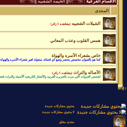
الأقسام الفرعية
: ©؛°¨°؛©][ الخيمه الشعبيه ][©؛°¨°؛©
المنتدى
الشيلات الشعبيه
(يشاهده 1 زائر)
همس القلوب وعذب المعاني
خاص بشعراء الآسره والهواة
كما هو بالعنوان مخصص يحضر وضع اي قصائد منقوله لغير شعراء الآسره والهواة 
الآصاله والتراث
(يشاهده 1 زائر)
لقصص الغزوات التي مرت بالجزيره العربيه والآشعار التاريخيه ألآصيله والتراث فق
يحتوي مشاركات جديدة
لا يحتوي مشاركات جديدة
منتدى مغلق