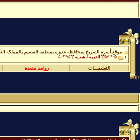
موقع أسرة الصريخ بمحافظة عنيزة بمنطقة القصيم بالمملكة العر
©؛°¨°؛©][ الخيمه الشعبيه ][©؛°¨°؛©
التعليمـــات
روابط مفيدة