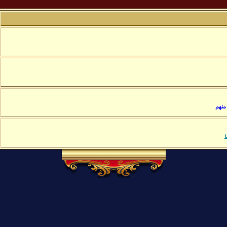
منهم
ط