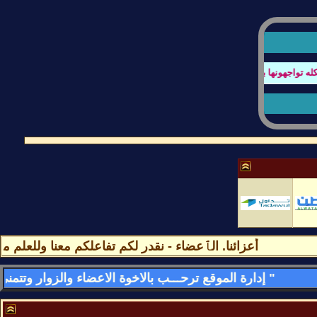
اجهونها بتصفح المنتدى او عند كتابة الردود أو أي أستفسار
أعزائنا. الٱعضاء - نقدر لكم تفاعلكم معنا وللعلم مشار
" إدارة الموقع ترحـــب بالاخوة الاعضاء والزوار وتتمنى لهم قضـــاء اسعد الاوقات وامتعها فى الموقع وتسعد بمشاركاتهم وتواجدهم فى كل لحظه - وأهـــــلا وســـهلا بالجمـــــيع "