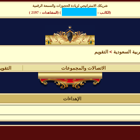
شريكك الاستراتيجي لزيادة الحجوزات والسمعة الرقمية
(الكاتـب :
) (المشاهدات : 2197 )
بية السعودية
>
التقويم
الاتصالات والمجموعات
التقوي
الإهداءات
ا