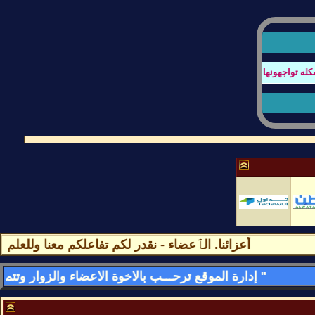
واجهونها بتصفح المنتدى او عند كتابة الردود أو أي أستفسار
أعزائنا. الٱعضاء - نقدر لكم تفاعلكم معنا وللعلم مشا
" إدارة الموقع ترحـــب بالاخوة الاعضاء والزوار وتتمنى لهم قضـــاء اسعد الاوقات وامتعها فى الموقع وتسعد بمشاركاتهم وتواجدهم فى كل لحظه - وأهـــــلا وســـهلا بالجمـــــيع "