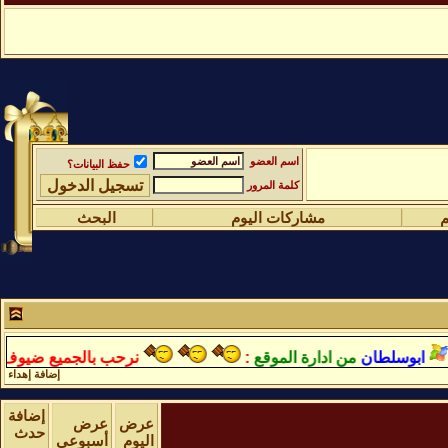
اسم العضو
حفظ البيانات؟
كلمة المرور
م
مشاركات اليوم
البحث
بوسلطان
من ادارة الموقع
:
نرحب بالجميع ضيوف واعضا
إضافة إهداء
إضافة
عرض
عرض
حدث
اليوم
أسبوعي