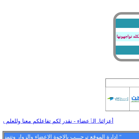
واجهونها بتصفح المنتدى او عند كتابة الردود أو أي أستفسار
أعزائنا. الٱعضاء - نقدر لكم تفاعلكم معنا وللعلم مشار
" إدارة الموقع ترحـــب بالاخوة الاعضاء والزوار وتتمنى لهم قضـــاء اسعد الاوقات وامتعها فى الموقع وتسعد بمشاركاتهم وتواجدهم فى كل لحظه - وأهـــــلا وســـهلا بالجمـــــيع "