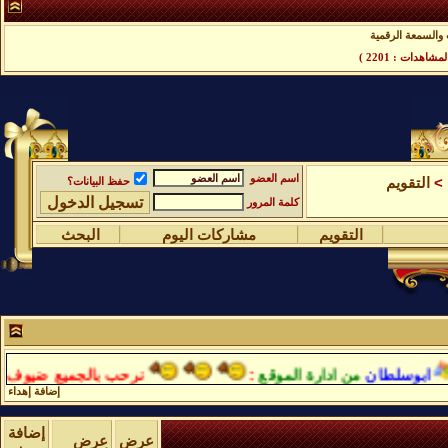
والسمعة الرقمية
مشاهدات : 2201 )
اسم العضو
>
التقويم
حفظ البيانات؟
كلمة المرور
التقويم
مشاركات اليوم
البحث
ابوسلطان
من ادارة الموقع
:
نرحب بالجميع ضيوف واعضا
إضافة إهداء
إضافة
عرض
عرض