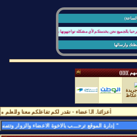
الساعة)
ا بالجميع نحن بخدمتكم لأي مشكله تواجهونها بتصفح المنتدى او عند كتابة الردود أو أ
ظتك وارسالها
م ))))))
أعزائنا. الٱعضاء - نقدر لكم تفاعلكم معنا وللعلم مشا
" إدارة الموقع ترحـــب بالاخوة الاعضاء والزوار وتتمنى لهم قضـــاء اسعد الاوقات وامتعها فى الموقع وتسعد بمشاركاتهم وتواجدهم فى كل لحظه - وأهـــــلا وســـهلا بالجمـــــيع "